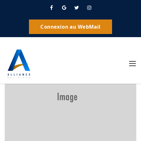
Projects
Connexion au WebMail
Home
The Gas Company